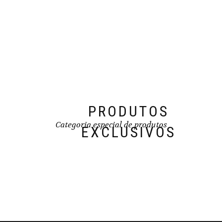
may
be
chosen
on
the
product
page
PRODUTOS
Categoria especial de produtos
EXCLUSIVOS