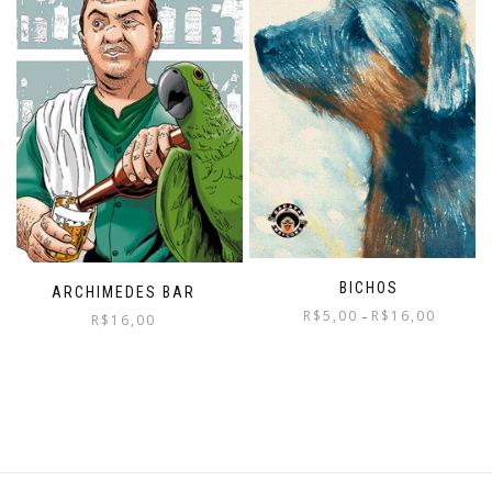
BICHOS
ARCHIMEDES BAR
R$
5,00
R$
16,00
–
R$
16,00
This
product
has
multiple
variants.
The
options