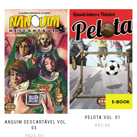
E-BOOK
PELOTA VOL. 01
NANQUIM DESCARTÁVEL VOL.
R$
2,00
03
This
R$
25,00