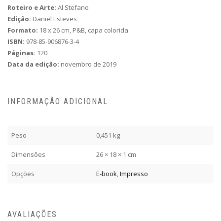
Roteiro e Arte:
Al Stefano
Edição:
Daniel Esteves
Formato:
18 x 26 cm, P&B, capa colorida
ISBN:
978-85-906876-3-4
Páginas:
120
Data da edição:
novembro de 2019
INFORMAÇÃO ADICIONAL
Peso
0,451 kg
Dimensões
26 × 18 × 1 cm
Opções
E-book
,
Impresso
AVALIAÇÕES