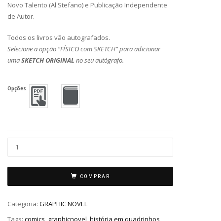
Novo Talento (Al Stefano) e Publicação Independente
de Autor.
Todos os livros vão autografados.
Selecione a opção “FÍSICO com SKETCH” para adicionar
uma
SKETCH ORIGINAL
no seu autógrafo.
Opções
COMPRAR
Categoria:
GRAPHIC NOVEL
Tags:
comics
,
graphicnovel
,
história em quadrinhos
,