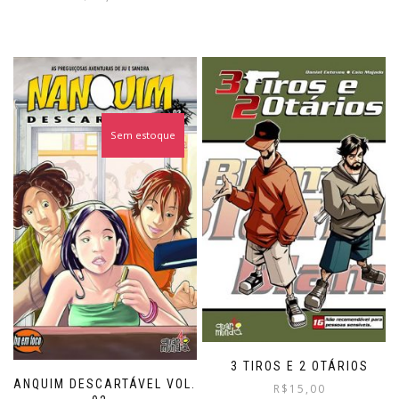
product
has
multiple
variants.
The
options
may
be
Sem estoque
chosen
on
the
product
page
3 TIROS E 2 OTÁRIOS
NANQUIM DESCARTÁVEL VOL.
R$
15,00