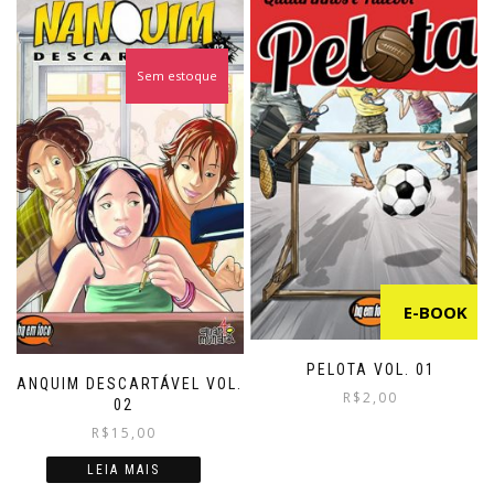
Sem estoque
E-BOOK
PELOTA VOL. 01
NANQUIM DESCARTÁVEL VOL.
R$
2,00
02
This
R$
15,00
product
LEIA MAIS
has