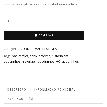
discussões acaloradas sobre futebol, quebradeira.
COMPRAR
Categorias:
CURTAS
,
DANIEL ESTEVES
Tags:
bar
,
comics
,
danielesteves
,
história em
quadrinhos
,
historiaemquadrinhos
,
HQ
,
quadrinhos
DESCRIÇÃO
INFORMAÇÃO ADICIONAL
AVALIAÇÕES (0)